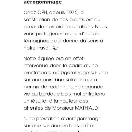
𝗮𝗲́𝗿𝗼𝗴𝗼𝗺𝗺𝗮𝗴𝗲
Saint-Étienne
Chez OPH, depuis 1976, la
Vichy
satisfaction de nos clients est au
Mâcon
cœur de nos préoccupations. Nous
vous partageons aujourd’hui un
La société
témoignage qui donne du sens à
notre travail. 🤩
Nos réalisations
Notre équipe est, en effet,
Pour les pros
intervenue dans le cadre d’une
prestation d’aérogommage sur une
Plâtrier / Peintre
surface bois; une solution qui a
Charpentier / Couvreur
permis de redonner une seconde
Syndic / Régie
vie au bardage bois mal entretenu.
Architecte
Un résultat à la hauteur des
attentes de Monsieur MATHIAUD.
Demander un devis
“Une prestation d’aérogommage
sur une surface en bois a été