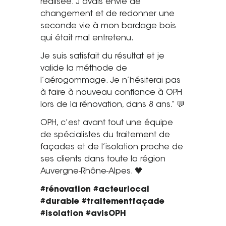
réalisée. J’avais envie de
changement et de redonner une
Tel. 04 82 29 21 82
seconde vie à mon bardage bois
Contact
qui était mal entretenu.
Je suis satisfait du résultat et je
Avis clients
valide la méthode de
l’aérogommage. Je n’hésiterai pas
Recrutement
à faire à nouveau confiance à OPH
Actualités
lors de la rénovation, dans 8 ans.” 💬
OPH, c’est avant tout une équipe
Guide rénovation
de spécialistes du traitement de
façades et de l’isolation proche de
ses clients dans toute la région
Auvergne-Rhône-Alpes. 🧡
#rénovation #acteurlocal
#durable #traitementfaçade
#isolation #avisOPH