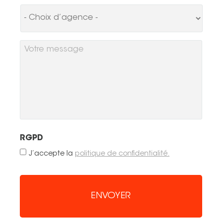
*
Tel. 04 82 29 21 82
Contact
Votre
Avis clients
message
Recrutement
Actualités
Guide rénovation
RGPD
J’accepte la
politique de confidentialité.
Turnstile