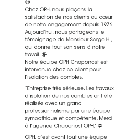
😍
Saint-Étienne
Chez OPH, nous plaçons la
Vichy
satisfaction de nos clients au cœur
Mâcon
de notre engagement depuis 1976.
Aujourd’hui, nous partageons le
La société
témoignage de Monsieur Serge H.,
qui donne tout son sens à notre
Nos réalisations
travail. 🤩
Notre équipe OPH Chaponost est
Pour les pros
intervenue chez ce client pour
l’isolation des combles.
Plâtrier / Peintre
Charpentier / Couvreur
“Entreprise très sérieuse. Les travaux
d’isolation de nos combles ont été
Syndic / Régie
réalisés avec un grand
Architecte
professionnalisme par une équipe
sympathique et compétente. Merci
Demander un devis
à l’agence Chaponost OPH.” 💬
OPH, c’est avant tout une équipe