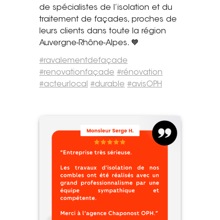
de spécialistes de l’isolation et du
Tel. 04 82 29 21 82
traitement de façades, proches de
leurs clients dans toute la région
Contact
Auvergne-Rhône-Alpes. 🧡
Avis clients
#
ravalementdefaçade
#
renovationfaçade
#
rénovation
Recrutement
#
acteurlocal
#
durable
#
avisOPH
Actualités
Guide rénovation