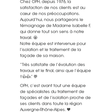
Chez OPH, depuis 1976, la
Saint-Étienne
satisfaction de nos clients est au
Vichy
cœur de nos préoccupations.
Mâcon
Aujourd’hui, nous partageons le
témoignage de Madame Isabelle F,
La société
qui donne tout son sens à notre
travail. 🤩
Nos réalisations
Notre équipe est intervenue pour
l’isolation et le traitement de la
Pour les pros
façade de sa maison.
Plâtrier / Peintre
“Très satisfaite de l’évolution des
Charpentier / Couvreur
travaux et le final, ainsi que l’équipe
!!👍👍.” 💬
Syndic / Régie
Architecte
OPH, c’est avant tout une équipe
de spécialistes du traitement de
Demander un devis
façades et de l’isolation proche de
ses clients dans toute la région
Auvergne-Rhône-Alpes. 🧡