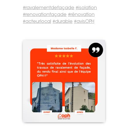
#
ravalementdefaçade
#
isolation
Tel. 04 82 29 21 82
#
renovationfaçade
#
rénovation
Contact
#
acteurlocal
#
durable
#
avisOPH
Avis clients
Recrutement
Actualités
Guide rénovation