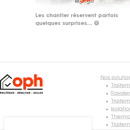
Les chantier réservent parfois
quelques surprises… 😄
Nos solutio
Traite
Ravale
Traitem
Isolati
Thermo
Traite