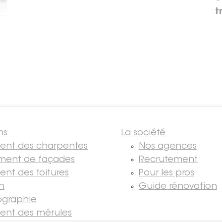
t
ns
La société
ment des charpentes
Nos agences
ment de façades
Recrutement
ent des toitures
Pour les pros
on
Guide rénovation
graphie
ment des mérules