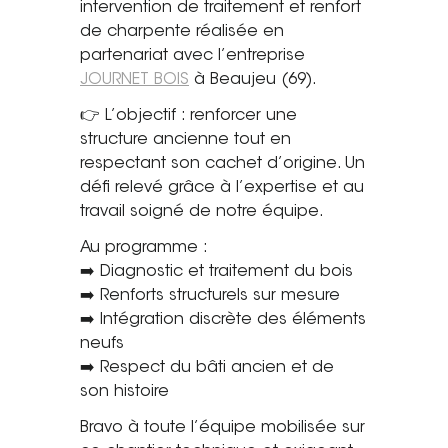
intervention de traitement et renfort
Saint-Étienne
de charpente réalisée en
Vichy
partenariat avec l’entreprise
Mâcon
JOURNET BOIS
à Beaujeu (69).
👉 L’objectif : renforcer une
La société
structure ancienne tout en
respectant son cachet d’origine. Un
Nos réalisations
défi relevé grâce à l’expertise et au
travail soigné de notre équipe.
Pour les pros
Au programme :
Plâtrier / Peintre
➡️ Diagnostic et traitement du bois
Charpentier / Couvreur
➡️ Renforts structurels sur mesure
Syndic / Régie
➡️ Intégration discrète des éléments
Architecte
neufs
➡️ Respect du bâti ancien et de
Demander un devis
son histoire
Bravo à toute l’équipe mobilisée sur