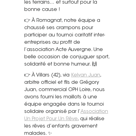
les terrains… et surtout pour la
Saint-Étienne
bonne cause !
Vichy
👉 À Romagnat, notre équipe a
Mâcon
chaussé ses crampons pour
participer au tournoi caritatif inter-
La société
entreprises au profit de
l’association Acte Auvergne. Une
Nos réalisations
belle occasion de conjuguer sport,
solidarité et bonne humeur. 🙌
Pour les pros
👉 À Villars (42), via
Kelyan Juan
,
Plâtrier / Peintre
arbitre officiel et fils de Grégory
Charpentier / Couvreur
Juan, commercial OPH Loire, nous
Syndic / Régie
avons fourni les maillots à une
Architecte
équipe engagée dans le tournoi
solidaire organisé par l’
Association
Demander un devis
Un Projet Pour Un Rêve
, qui réalise
les rêves d’enfants gravement
malades. ✨