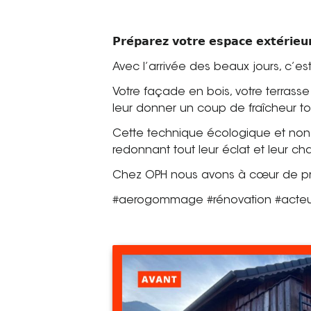
𝗣𝗿𝗲́𝗽𝗮𝗿𝗲𝘇 𝘃𝗼𝘁𝗿𝗲 𝗲𝘀𝗽𝗮𝗰𝗲 𝗲𝘅𝘁𝗲́𝗿𝗶𝗲𝘂
Avec l’arrivée des beaux jours, c’e
Votre façade en bois, votre terras
leur donner un coup de fraîcheur to
Cette technique écologique et non 
redonnant tout leur éclat et leur ch
Chez OPH nous avons à cœur de pro
#aerogommage #rénovation #acteu