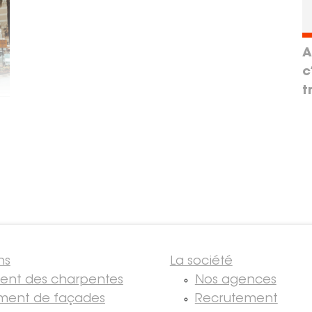
A
c
t
ns
La société
ment des charpentes
Nos agences
ment de façades
Recrutement