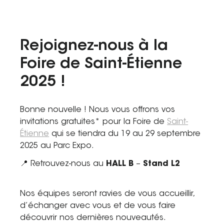
Tel. 04 82 29 21 82
Contact
Rejoignez-nous à la
Avis clients
Foire de Saint-Étienne
2025 !
Recrutement
Actualités
Bonne nouvelle ! Nous vous offrons vos
invitations gratuites* pour la Foire de
Saint-
Guide rénovation
Étienne
qui se tiendra du 19 au 29 septembre
2025 au Parc Expo.
📍 Retrouvez-nous au
HALL B
–
Stand L2
Nos équipes seront ravies de vous accueillir,
d’échanger avec vous et de vous faire
découvrir nos dernières nouveautés.