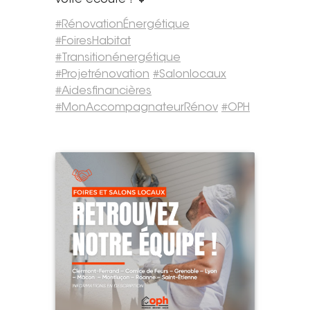
votre écoute ! 🧡
#
RénovationÉnergétique
#
FoiresHabitat
#
Transitionénergétique
#
Projetrénovation
#
Salonlocaux
#
Aidesfinancières
#
MonAccompagnateurRénov
#
OPH