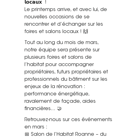
𝗹𝗼𝗰𝗮𝘂𝘅 !
Saint-Étienne
Le printemps arrive, et avec lui, de
Vichy
nouvelles occasions de se
Mâcon
rencontrer et d’échanger sur les
foires et salons locaux ! 🙌
La société
Tout au long du mois de mars,
notre équipe sera présente sur
Nos réalisations
plusieurs foires et salons de
l’habitat pour accompagner
Pour les pros
propriétaires, futurs propriétaires et
Plâtrier / Peintre
professionnels du bâtiment sur les
Charpentier / Couvreur
enjeux de la rénovation :
performance énergétique,
Syndic / Régie
ravalement de façade, aides
Architecte
financières… 🤝
Demander un devis
Retrouvez-nous sur ces événements
en mars :
📅 Salon de l’Habitat Roanne – du