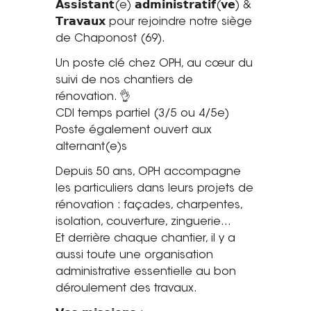
𝗔𝘀𝘀𝗶𝘀𝘁𝗮𝗻𝘁(e) 𝗮𝗱𝗺𝗶𝗻𝗶𝘀𝘁𝗿𝗮𝘁𝗶𝗳(𝘃𝗲) &
Saint-Étienne
𝗧𝗿𝗮𝘃𝗮𝘂𝘅 pour rejoindre notre siège
Vichy
de Chaponost (69).
Mâcon
Un poste clé chez OPH, au cœur du
suivi de nos chantiers de
La société
rénovation. 👌
CDI temps partiel (3/5 ou 4/5e)
Nos réalisations
Poste également ouvert aux
alternant(e)s
Pour les pros
Depuis 50 ans, OPH accompagne
Plâtrier / Peintre
les particuliers dans leurs projets de
Charpentier / Couvreur
rénovation : façades, charpentes,
Syndic / Régie
isolation, couverture, zinguerie…
Architecte
Et derrière chaque chantier, il y a
aussi toute une organisation
Demander un devis
administrative essentielle au bon
déroulement des travaux.