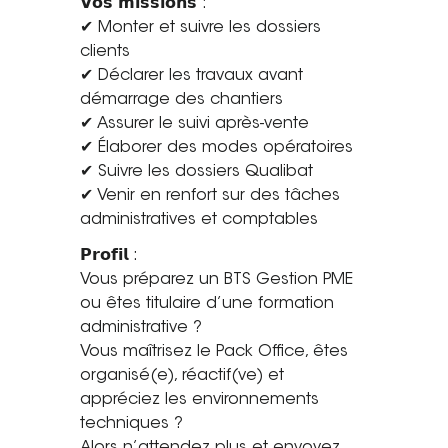
𝗩𝗼𝘀 𝗺𝗶𝘀𝘀𝗶𝗼𝗻𝘀 :
✔ Monter et suivre les dossiers
Tel. 04 82 29 21 82
clients
Contact
✔ Déclarer les travaux avant
démarrage des chantiers
Avis clients
✔ Assurer le suivi après-vente
✔ Élaborer des modes opératoires
Recrutement
✔ Suivre les dossiers Qualibat
✔ Venir en renfort sur des tâches
Actualités
administratives et comptables
Guide rénovation
𝗣𝗿𝗼𝗳𝗶𝗹 :
Vous préparez un BTS Gestion PME
ou êtes titulaire d’une formation
administrative ?
Vous maîtrisez le Pack Office, êtes
organisé(e), réactif(ve) et
appréciez les environnements
techniques ?