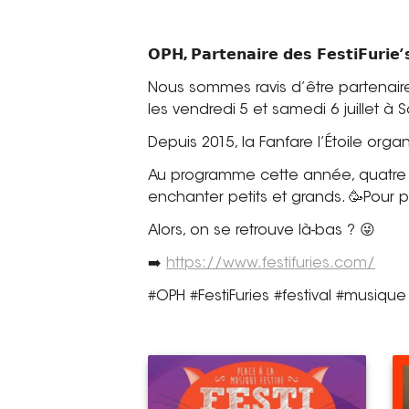
𝗢𝗣𝗛, 𝗣𝗮𝗿𝘁𝗲𝗻𝗮𝗶𝗿𝗲 𝗱𝗲𝘀 𝗙𝗲𝘀𝘁𝗶𝗙𝘂𝗿𝗶𝗲
Nous sommes ravis d’être partenaire 
les vendredi 5 et samedi 6 juillet à 
Depuis 2015, la Fanfare l’Étoile org
Au programme cette année, quatre g
enchanter petits et grands. 🥳Pour 
Alors, on se retrouve là-bas ? 😜
➡️
https://www.festifuries.com/
#OPH #FestiFuries #festival #musiq