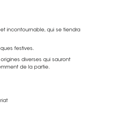
et incontournable, qui se tiendra
siques festives.
rigines diverses qui sauront
demment de la partie.
riat