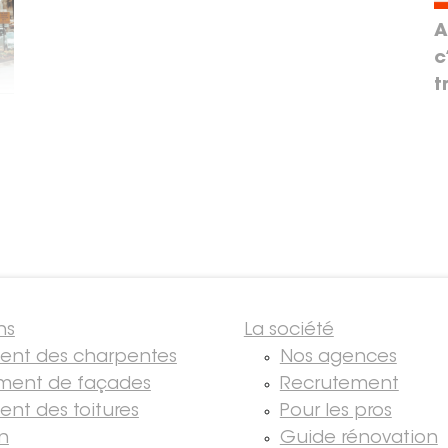
A
c
t
ns
La société
ment des charpentes
Nos agences
ment de façades
Recrutement
ent des toitures
Pour les pros
on
Guide rénovation