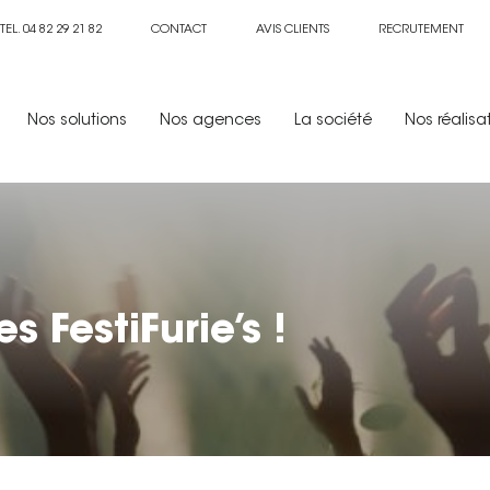
TEL. 04 82 29 21 82
CONTACT
AVIS CLIENTS
RECRUTEMENT
Nos solutions
Nos agences
La société
Nos réalisa
s FestiFurie’s !