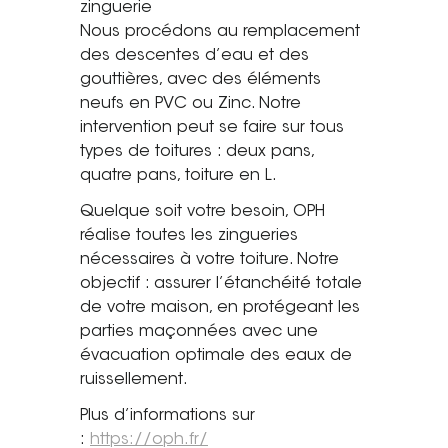
zinguerie
Saint-Étienne
Nous procédons au remplacement
Vichy
des descentes d’eau et des
Mâcon
gouttières, avec des éléments
neufs en PVC ou Zinc. Notre
La société
intervention peut se faire sur tous
types de toitures : deux pans,
Nos réalisations
quatre pans, toiture en L.
Quelque soit votre besoin, OPH
Pour les pros
réalise toutes les zingueries
Plâtrier / Peintre
nécessaires à votre toiture. Notre
Charpentier / Couvreur
objectif : assurer l’étanchéité totale
de votre maison, en protégeant les
Syndic / Régie
parties maçonnées avec une
Architecte
évacuation optimale des eaux de
ruissellement.
Demander un devis
Plus d’informations sur
:
https://oph.fr/