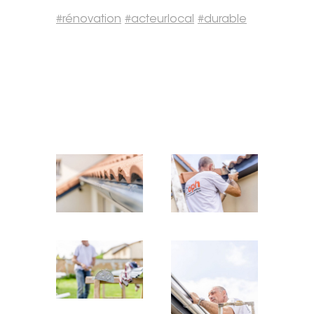
#rénovation
#acteurlocal
#durable
Tel. 04 82 29 21 82
Contact
Avis clients
Recrutement
Actualités
Guide rénovation