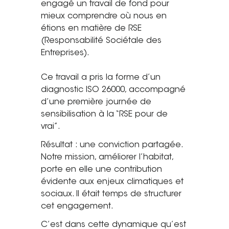
engagé un travail de fond pour
Saint-Étienne
mieux comprendre où nous en
Vichy
étions en matière de RSE
Mâcon
(Responsabilité Sociétale des
Entreprises).
La société
Ce travail a pris la forme d’un
Nos réalisations
diagnostic ISO 26000, accompagné
d’une première journée de
Pour les pros
sensibilisation à la “RSE pour de
vrai”.
Plâtrier / Peintre
Charpentier / Couvreur
Résultat : une conviction partagée.
Notre mission, améliorer l’habitat,
Syndic / Régie
porte en elle une contribution
Architecte
évidente aux enjeux climatiques et
sociaux. Il était temps de structurer
Demander un devis
cet engagement.
C’est dans cette dynamique qu’est