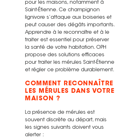
pour les maisons, notamment à
Saint-Étienne
Saint-Étienne. Ce champignon
Vichy
lignivore s’attaque aux boiseries et
Mâcon
peut causer des dégâts importants.
Apprendre à le reconnaître et à le
La société
traiter est essentiel pour préserver
la santé de votre habitation. OPH
Nos réalisations
propose des solutions efficaces
pour traiter les mérules Saint-Étienne
Pour les pros
et régler ce problème durablement.
Plâtrier / Peintre
COMMENT RECONNAÎTRE
Charpentier / Couvreur
LES MÉRULES DANS VOTRE
Syndic / Régie
MAISON ?
Architecte
La présence de mérules est
souvent discrète au départ, mais
Demander un devis
les signes suivants doivent vous
alerter :