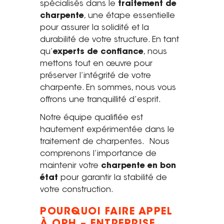
spécialisés dans le
traitement de
Saint-Étienne
charpente
, une étape essentielle
Vichy
pour assurer la solidité et la
Mâcon
durabilité de votre structure. En tant
qu’
experts de confiance
, nous
La société
mettons tout en œuvre pour
préserver l’intégrité de votre
Nos réalisations
charpente. En sommes, nous vous
offrons une tranquillité d’esprit.
Pour les pros
Notre équipe qualifiée est
Plâtrier / Peintre
hautement expérimentée dans le
Charpentier / Couvreur
traitement de charpentes. Nous
comprenons l’importance de
Syndic / Régie
maintenir votre
charpente en bon
Architecte
état
pour garantir la stabilité de
votre construction.
Demander un devis
POURQUOI FAIRE APPEL