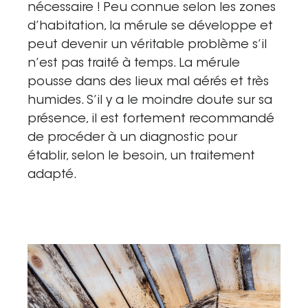
nécessaire ! Peu connue selon les zones
Saint-Étienne
d’habitation, la mérule se développe et
Vichy
peut devenir un véritable problème s’il
Mâcon
n’est pas traité à temps. La mérule
pousse dans des lieux mal aérés et très
La société
humides. S’il y a le moindre doute sur sa
Nos réalisations
présence, il est fortement recommandé
de procéder à un diagnostic pour
Pour les pros
établir, selon le besoin, un traitement
Plâtrier / Peintre
adapté.
Charpentier / Couvreur
Syndic / Régie
Architecte
Demander un devis