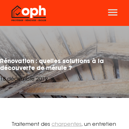
Nos solutions
Traitement des charpentes
Ravalement de façades
Traitement des toitures
Isolation
Rénovation : quelles solutions à la
Thermographie
découverte de mérule ?
Traitement des mérules
18 décembre 2019
Aérogommage
Nos agences
Lyon
Grenoble
Traitement des
charpentes
, un entretien
Clermont-Ferrand