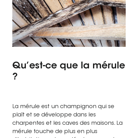
Tel. 04 82 29 21 82
Contact
Avis clients
Recrutement
Actualités
Qu’est-ce que la mérule
?
Guide rénovation
La mérule est un champignon qui se
plaît et se développe dans les
charpentes et les caves des maisons. La
mérule touche de plus en plus