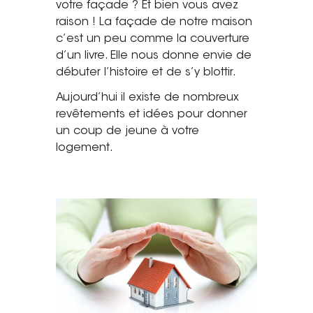
votre façade ? Et bien vous avez
Saint-Étienne
raison ! La façade de notre maison
Vichy
c’est un peu comme la couverture
Mâcon
d’un livre. Elle nous donne envie de
débuter l’histoire et de s’y blottir.
La société
Aujourd’hui il existe de nombreux
revêtements et idées pour donner
Nos réalisations
un coup de jeune à votre
logement.
Pour les pros
Plâtrier / Peintre
Charpentier / Couvreur
Syndic / Régie
Architecte
Demander un devis