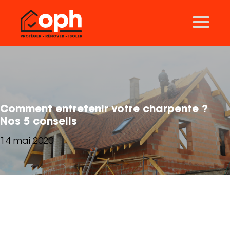
Nos solutions
Traitement des charpentes
Ravalement de façades
Traitement des toitures
Isolation
Comment entretenir votre charpente ?
Thermographie
Nos 5 conseils
Traitement des mérules
14 mai 2020
Aérogommage
Nos agences
Lyon
Grenoble
Clermont-Ferrand