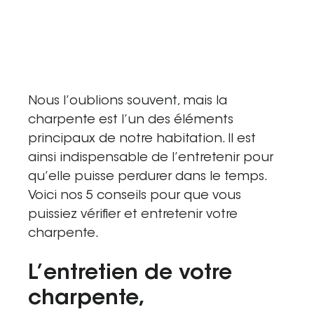
Saint-Étienne
Vichy
Mâcon
La société
Nous l’oublions souvent, mais la
Nos réalisations
charpente est l’un des éléments
principaux de notre habitation. Il est
Pour les pros
ainsi indispensable de l’entretenir pour
Plâtrier / Peintre
qu’elle puisse perdurer dans le temps.
Voici nos 5 conseils pour que vous
Charpentier / Couvreur
puissiez vérifier et entretenir votre
Syndic / Régie
charpente.
Architecte
L’entretien de votre
Demander un devis
charpente,