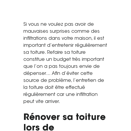
Saint-Étienne
Vichy
Mâcon
Si vous ne voulez pas avoir de
mauvaises surprises comme des
La société
infiltrations dans votre maison, il est
important d’entretenir régulièrement
Nos réalisations
sa toiture. Refaire sa toiture
constitue un budget très important
Pour les pros
que l’on a pas toujours envie de
Plâtrier / Peintre
dépenser… Afin d’éviter cette
source de problème, l’entretien de
Charpentier / Couvreur
la toiture doit être effectué
Syndic / Régie
régulièrement car une infiltration
Architecte
peut vite arriver.
Demander un devis
Rénover sa toiture
lors de