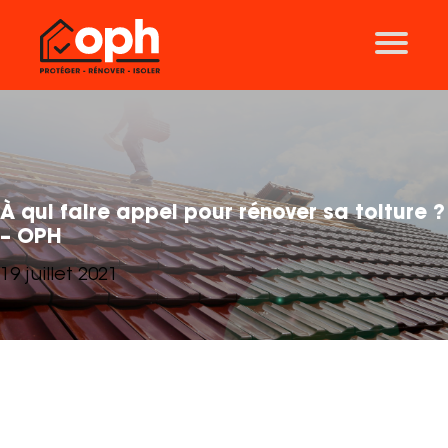
Nos solutions
Traitement des charpentes
Ravalement de façades
Traitement des toitures
Isolation
À qui faire appel pour rénover sa toiture ?
Thermographie
– OPH
Traitement des mérules
19 juillet 2021
Aérogommage
Nos agences
Lyon
Grenoble
Clermont-Ferrand