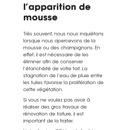
l’apparition de
Tel. 04 82 29 21 82
mousse
Contact
Avis clients
Très souvent, nous nous inquiétons
lorsque nous apercevons de la
Recrutement
mousse ou des champignons. En
effet, il est nécessaire de les
Actualités
éliminer afin de conserver
l’étanchéité de votre toit. La
Guide rénovation
stagnation de l’eau de pluie entre
les tuiles favorise la prolifération de
cette végétation.
Si vous ne voulez pas avoir à
réaliser des gros travaux de
rénovation de toiture, il est
important de la traiter.