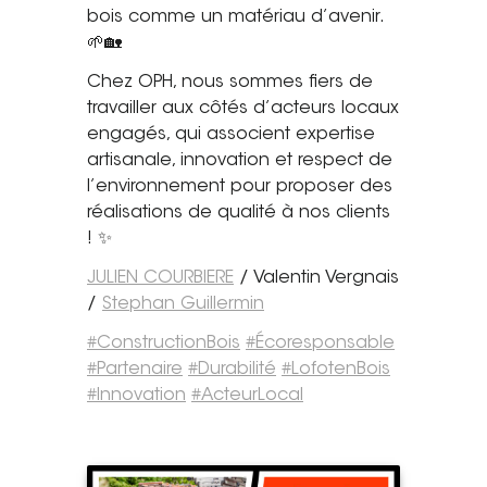
bois comme un matériau d’avenir.
Tel. 04 82 29 21 82
🌱🏡
Contact
Chez OPH, nous sommes fiers de
travailler aux côtés d’acteurs locaux
Avis clients
engagés, qui associent expertise
artisanale, innovation et respect de
Recrutement
l’environnement pour proposer des
réalisations de qualité à nos clients
Actualités
! ✨
Guide rénovation
JULIEN COURBIERE
/ Valentin Vergnais
/
Stephan Guillermin
#
ConstructionBois
#
Écoresponsable
#
Partenaire
#
Durabilité
#
LofotenBois
#
Innovation
#
ActeurLocal