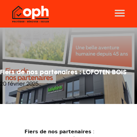
Nos solutions
Traitement des charpentes
Ravalement de façades
Traitement des toitures
Isolation
Thermographie
Fiers de nos partenaires : LOFOTEN BOIS
Traitement des mérules
20 février 2025
Aérogommage
Nos agences
Lyon
Grenoble
𝗙𝗶𝗲𝗿𝘀 𝗱𝗲 𝗻𝗼𝘀 𝗽𝗮𝗿𝘁𝗲𝗻𝗮𝗶𝗿𝗲𝘀 :
Clermont-Ferrand