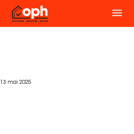
Nos solutions
Traitement des charpentes
Ravalement de façades
Traitement des toitures
Isolation
Fiers de nos partenaires – INOBAT –
Thermographie
ALLIANCE ECOCONSTRUCTION
Traitement des mérules
13 mai 2025
Aérogommage
Nos agences
Lyon
Grenoble
Clermont-Ferrand