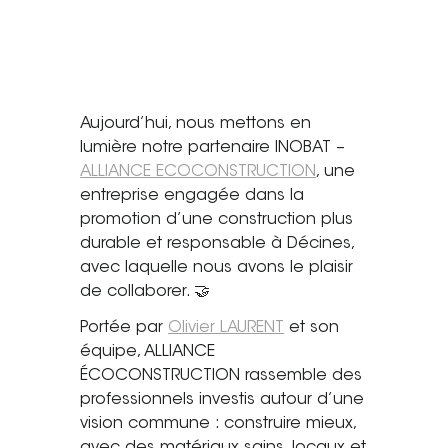
Saint-Étienne
Vichy
Mâcon
Aujourd’hui, nous mettons en
La société
lumière notre partenaire INOBAT –
Nos réalisations
ALLIANCE ECOCONSTRUCTION
, une
entreprise engagée dans la
Pour les pros
promotion d’une construction plus
durable et responsable à Décines,
Plâtrier / Peintre
avec laquelle nous avons le plaisir
Charpentier / Couvreur
de collaborer. 🤝
Syndic / Régie
Portée par
Olivier LAURENT
et son
Architecte
équipe, ALLIANCE
ÉCOCONSTRUCTION rassemble des
Demander un devis
professionnels investis autour d’une
vision commune : construire mieux,