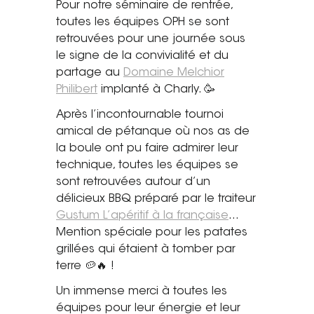
Pour notre séminaire de rentrée,
Saint-Étienne
toutes les équipes OPH se sont
Vichy
retrouvées pour une journée sous
Mâcon
le signe de la convivialité et du
partage au
Domaine Melchior
La société
Philibert
implanté à Charly. 🥳
Après l’incontournable tournoi
Nos réalisations
amical de pétanque où nos as de
la boule ont pu faire admirer leur
Pour les pros
technique, toutes les équipes se
Plâtrier / Peintre
sont retrouvées autour d’un
Charpentier / Couvreur
délicieux BBQ préparé par le traiteur
Gustum L’apéritif à la française
…
Syndic / Régie
Mention spéciale pour les patates
Architecte
grillées qui étaient à tomber par
terre 🥔🔥 !
Demander un devis
Un immense merci à toutes les
équipes pour leur énergie et leur