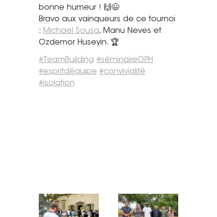
bonne humeur ! 🙌😉
Tel. 04 82 29 21 82
Bravo aux vainqueurs de ce tournoi
:
Michael Sousa
, Manu Neves et
Contact
Ozdemor Huseyin. 🏆
Avis clients
#
TeamBuilding
#
séminaireOPH
#
espritdéquipe
#
convivialité
Recrutement
#
isolation
Actualités
Guide rénovation