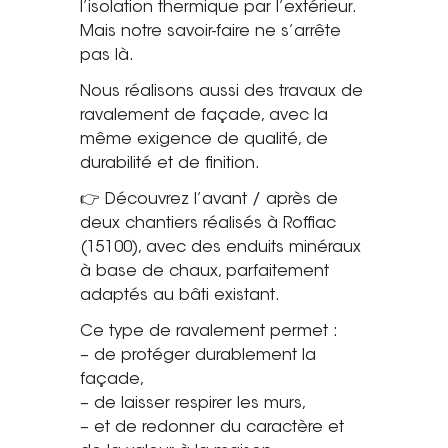
l’isolation thermique par l’extérieur.
Saint-Étienne
Mais notre savoir-faire ne s’arrête
Vichy
pas là.
Mâcon
Nous réalisons aussi des travaux de
ravalement de façade, avec la
La société
même exigence de qualité, de
durabilité et de finition.
Nos réalisations
👉 Découvrez l’avant / après de
Pour les pros
deux chantiers réalisés à Roffiac
(15100), avec des enduits minéraux
Plâtrier / Peintre
à base de chaux, parfaitement
Charpentier / Couvreur
adaptés au bâti existant.
Syndic / Régie
Ce type de ravalement permet :
Architecte
– de protéger durablement la
façade,
Demander un devis
– de laisser respirer les murs,
– et de redonner du caractère et