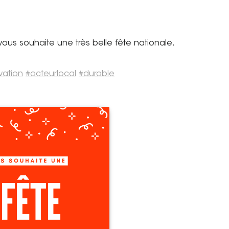
H vous souhaite une très belle fête nationale.
vation
#
acteurlocal
#
durable