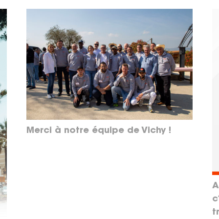
Merci à notre équipe de Vichy !
A
c
t