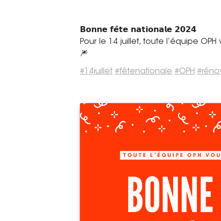
𝗕𝗼𝗻𝗻𝗲 𝗳𝗲̂𝘁𝗲 𝗻𝗮𝘁𝗶𝗼𝗻𝗮𝗹𝗲 𝟮𝟬𝟮𝟰
Pour le 14 juillet, toute l’équipe OP
🎆
#
14juillet
#
fêtenationale
#
OPH
#
réno