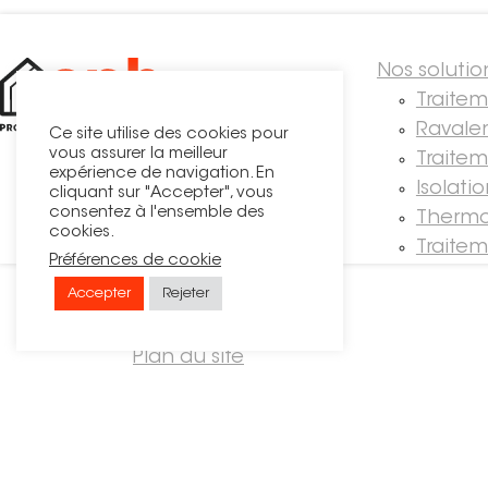
Nos solutio
Traite
Ravale
Ce site utilise des cookies pour
vous assurer la meilleur
Traitem
expérience de navigation. En
Isolati
cliquant sur "Accepter", vous
consentez à l'ensemble des
Thermo
cookies.
Traite
Préférences de cookie
Accepter
Rejeter
© OPH
Recrutement
Plan du site
Mentions légales
Politique de confidentialité
Contact