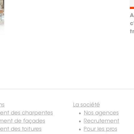
A
c
t
ns
La société
ment des charpentes
Nos agences
ment de façades
Recrutement
ent des toitures
Pour les pros