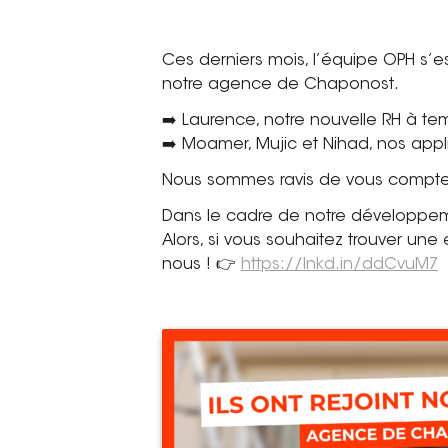
Ces derniers mois, l’équipe OPH s’e
notre agence de Chaponost.
➡️ Laurence, notre nouvelle RH à t
➡️ Moamer, Mujic et Nihad, nos app
Nous sommes ravis de vous compter
Dans le cadre de notre développem
Alors, si vous souhaitez trouver une
nous ! 👉
https://lnkd.in/ddCvuM7