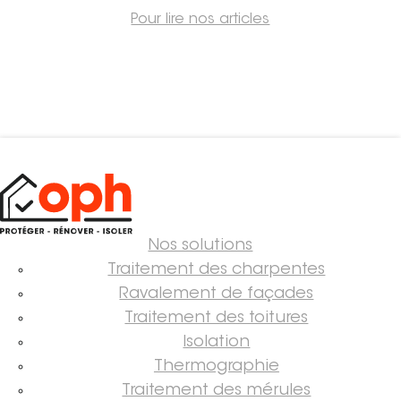
Saint-Étienne
Pour lire nos articles
Vichy
Mâcon
La société
Nos réalisations
Pour les pros
Plâtrier / Peintre
Nos solutions
Charpentier / Couvreur
Traitement des charpentes
Syndic / Régie
Ravalement de façades
Architecte
Traitement des toitures
Isolation
Demander un devis
Thermographie
Traitement des mérules