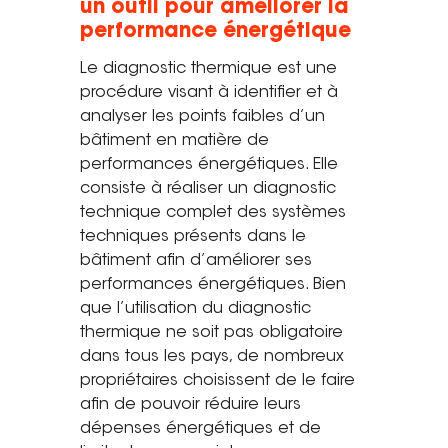
un outil pour améliorer la
Saint-Étienne
performance énergétique
Vichy
Le diagnostic thermique est une
Mâcon
procédure visant à identifier et à
analyser les points faibles d’un
La société
bâtiment en matière de
performances énergétiques. Elle
Nos réalisations
consiste à réaliser un diagnostic
Pour les pros
technique complet des systèmes
techniques présents dans le
Plâtrier / Peintre
bâtiment afin d’améliorer ses
Charpentier / Couvreur
performances énergétiques. Bien
que l’utilisation du diagnostic
Syndic / Régie
thermique ne soit pas obligatoire
Architecte
dans tous les pays, de nombreux
propriétaires choisissent de le faire
Demander un devis
afin de pouvoir réduire leurs
dépenses énergétiques et de