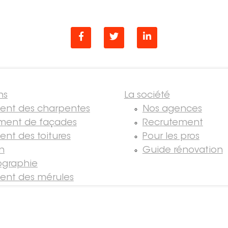
ns
La société
ment des charpentes
Nos agences
ment de façades
Recrutement
ent des toitures
Pour les pros
on
Guide rénovation
graphie
ment des mérules