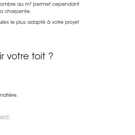
ble nombre au m² permet cependant
r la charpente.
les le plus adapté à votre projet
 votre toit ?
matière.
ment
.