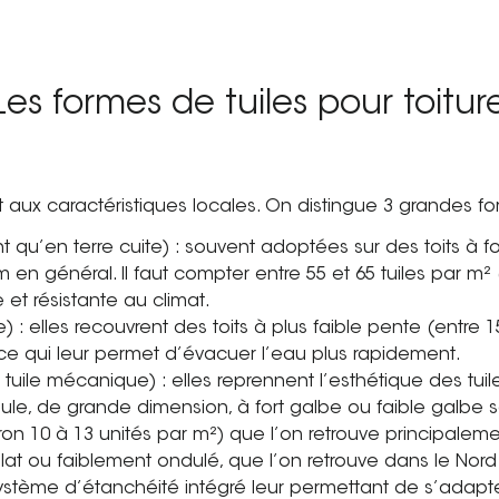
Les formes de tuiles pour toitur
 aux caractéristiques locales. On distingue 3 grandes fo
ent qu’en terre cuite) : souvent adoptées sur des toits à f
 en général. Il faut compter entre 55 et 65 tuiles par m²
et résistante au climat.
te) : elles recouvrent des toits à plus faible pente (entre
 ce qui leur permet d’évacuer l’eau plus rapidement.
tuile mécanique) : elles reprennent l’esthétique des tuile
ule, de grande dimension, à fort galbe ou faible galbe s
ron 10 à 13 unités par m²) que l’on retrouve principaleme
at ou faiblement ondulé, que l’on retrouve dans le Nord 
tème d’étanchéité intégré leur permettant de s’adapter